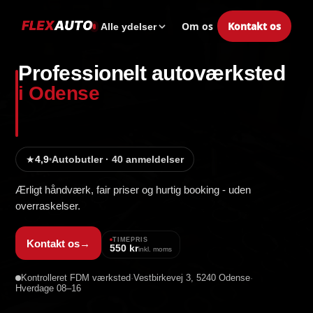
Om os
Kontakt os
Alle ydelser
Professionelt autoværksted
i Odense
★
4,9
Autobutler · 40 anmeldelser
•
Ærligt håndværk, fair priser og hurtig booking - uden
overraskelser.
TIMEPRIS
Kontakt os
→
550 kr
inkl. moms
Kontrolleret FDM værksted
·
Vestbirkevej 3, 5240 Odense
·
Hverdage 08–16