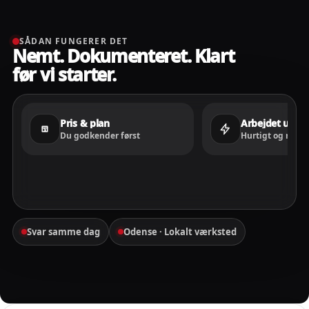
SÅDAN FUNGERER DET
Nemt. Dokumenteret. Klart
før vi starter.
Pris & plan
Arbejdet udfør
Du godkender først
Hurtigt og rent
Svar samme dag
Odense · Lokalt værksted