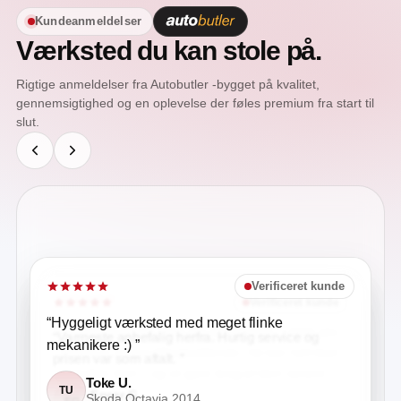
Kundeanmeldelser
Værksted du kan stole på.
Rigtige anmeldelser fra Autobutler -bygget på kvalitet,
gennemsigtighed og en oplevelse der føles premium fra start til
slut.
Verificeret kunde
Verificeret kunde
Verificeret kunde
“
Hyggeligt værksted med meget flinke
“
Er meget tilfreds med det jeg fik lavet .. aftalt pris
“
Varmeste anbefalig herfra. Hurtig service og
mekanikere :)
”
hvilket er meget tilfredsstillende. Så kan helt klart
prisen var som aftalt.
”
anbefale dem .. og vil gøre brug af dem senere
Toke U.
TU
igen
”
Ensar G.
Skoda Octavia 2014