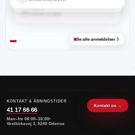
EG
Toyota Aygo 2011
Kim J.
KJ
Citroën C4 2012
Se alle anmeldelser
KONTAKT & ÅBNINGSTIDER
Kontakt os
→
41 17 66 66
Man–fre 08:00–16:00
•
Vestbirkevej 3, 5240 Odense