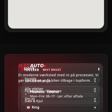
SIDER
▾
YDELSER
▾
MEST BRUGT
Et moderne værksted med ro på processen. Vi
Forside
→
gør det nemt at få bilen tilbage i topform.
Service eftersyn
→
Alle ydelser
→
Fejlsøgning / Diagnose
→
FlexAuto · Odense
⟡
Man–Fre: 08–17 · Lør: efter aftale
Om os
→
Dæk & hjul
→
Ring
☎
→