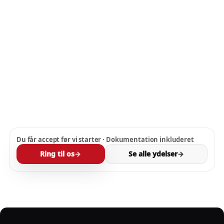
DÆK OG HJUL
Dæk & hjul
Hurtigt tjek · Montering · Afbalancering
Tjek af slid, tryk og mønster
Skift og afbalancering efter behov
FRA
549 kr
Se dæk & hjul
→
Du får accept før vi starter · Dokumentation inkluderet
Ring til os
→
Se alle ydelser
→